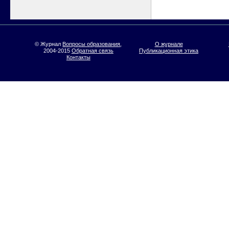
© Журнал
Вопросы образования
,
О журнале
2004-2015
Обратная связь
Публикационная этика
Контакты