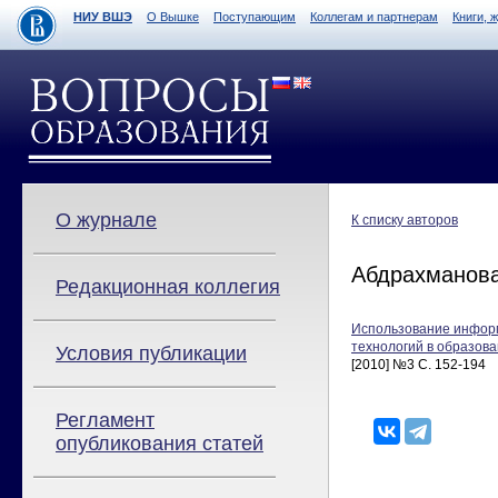
НИУ ВШЭ
О Вышке
Поступающим
Коллегам и партнерам
Книги, 
О журнале
К списку авторов
Абдрахманова
Редакционная коллегия
Использование инфор
технологий в образова
Условия публикации
[2010] №3 С. 152-194
Регламент
опубликования статей